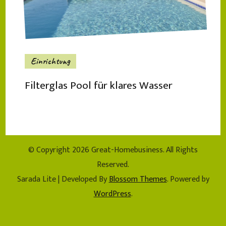
Einrichtung
Filterglas Pool für klares Wasser
© Copyright 2026
Great-Homebusiness
. All Rights
Reserved.
Sarada Lite | Developed By
Blossom Themes
. Powered by
WordPress
.