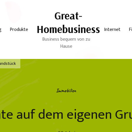
Great-
Homebusiness
g
Produkte
Internet
F
Business bequem von zu
Hause
undstück
Immobilien
hte auf dem eigenen Gr