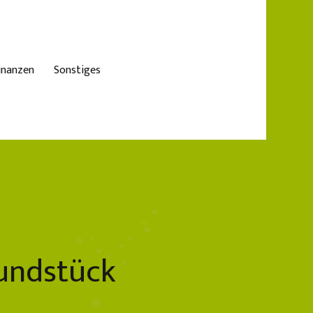
inanzen
Sonstiges
undstück