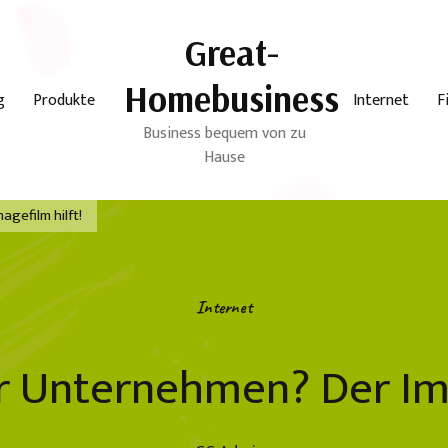
Great-
Homebusiness
g
Produkte
Internet
F
Business bequem von zu
Hause
agefilm hilft!
Internet
ihr Unternehmen? Der Ima