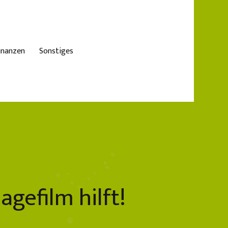
inanzen
Sonstiges
gefilm hilft!