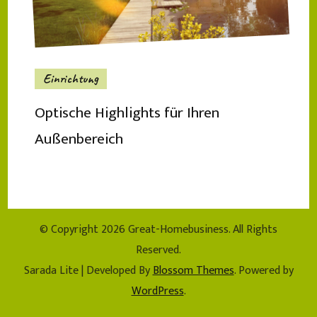
Einrichtung
Optische Highlights für Ihren
Außenbereich
© Copyright 2026
Great-Homebusiness
. All Rights
Reserved.
Sarada Lite | Developed By
Blossom Themes
. Powered by
WordPress
.