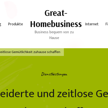
Great-
Homebusiness
g
Produkte
Internet
F
Business bequem von zu
Hause
itlose Gemütlichkeit zuhause schaffen
Dienstleistungen
iderte und zeitlose Ge