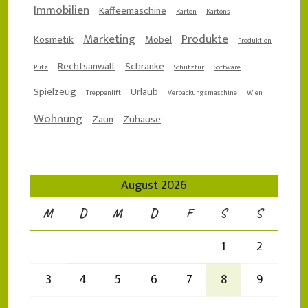
Immobilien
Kaffeemaschine
Karton
Kartons
Marketing
Produkte
Kosmetik
Möbel
Produktion
Rechtsanwalt
Schranke
Putz
Schutztür
Software
Spielzeug
Urlaub
Treppenlift
Verpackungsmaschine
Wien
Wohnung
Zaun
Zuhause
August 2026
M
D
M
D
F
S
S
1
2
3
4
5
6
7
8
9