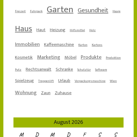
Garten
Gesundheit
Freizeit
Fuhrpark
Haare
Haus
Haut
Heizung
Hilfsmittel
Holz
Immobilien
Kaffeemaschine
Karton
Kartons
Marketing
Produkte
Kosmetik
Möbel
Produktion
Rechtsanwalt
Schranke
Putz
Schutztür
Software
Spielzeug
Urlaub
Treppenlift
Verpackungsmaschine
Wien
Wohnung
Zaun
Zuhause
August 2026
M
D
M
D
F
S
S