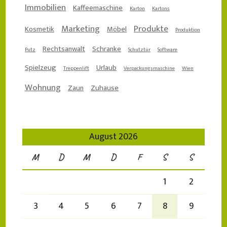
Immobilien
Kaffeemaschine
Karton
Kartons
Marketing
Produkte
Kosmetik
Möbel
Produktion
Rechtsanwalt
Schranke
Putz
Schutztür
Software
Spielzeug
Urlaub
Treppenlift
Verpackungsmaschine
Wien
Wohnung
Zaun
Zuhause
August 2026
M
D
M
D
F
S
S
1
2
3
4
5
6
7
8
9