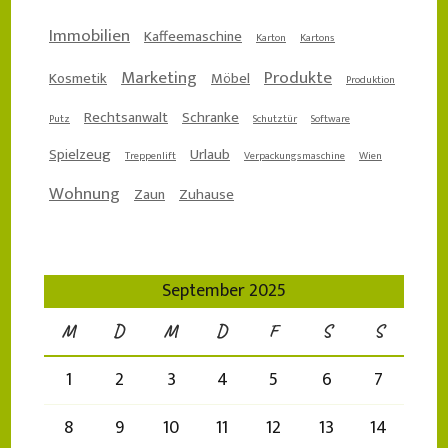
Immobilien
Kaffeemaschine
Karton
Kartons
Marketing
Produkte
Kosmetik
Möbel
Produktion
Rechtsanwalt
Schranke
Putz
Schutztür
Software
Spielzeug
Urlaub
Treppenlift
Verpackungsmaschine
Wien
Wohnung
Zaun
Zuhause
September 2025
M
D
M
D
F
S
S
1
2
3
4
5
6
7
8
9
10
11
12
13
14