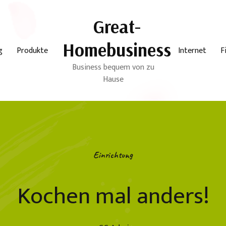
Great-
Homebusiness
g
Produkte
Internet
F
Business bequem von zu
Hause
Einrichtung
Kochen mal anders!