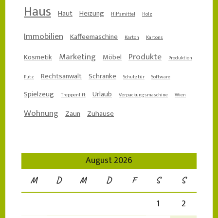
Haus
Haut
Heizung
Hilfsmittel
Holz
Immobilien
Kaffeemaschine
Karton
Kartons
Marketing
Produkte
Kosmetik
Möbel
Produktion
Rechtsanwalt
Schranke
Putz
Schutztür
Software
Spielzeug
Urlaub
Treppenlift
Verpackungsmaschine
Wien
Wohnung
Zaun
Zuhause
August 2026
M
D
M
D
F
S
S
1
2