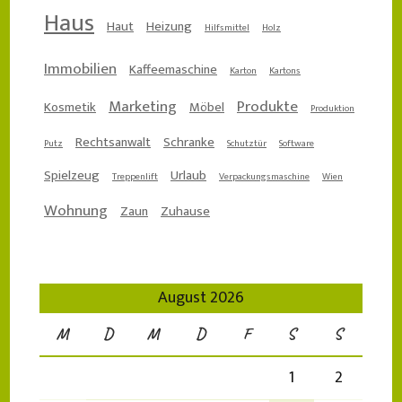
Haus
Haut
Heizung
Hilfsmittel
Holz
Immobilien
Kaffeemaschine
Karton
Kartons
Marketing
Produkte
Kosmetik
Möbel
Produktion
Rechtsanwalt
Schranke
Putz
Schutztür
Software
Spielzeug
Urlaub
Treppenlift
Verpackungsmaschine
Wien
Wohnung
Zaun
Zuhause
August 2026
M
D
M
D
F
S
S
1
2