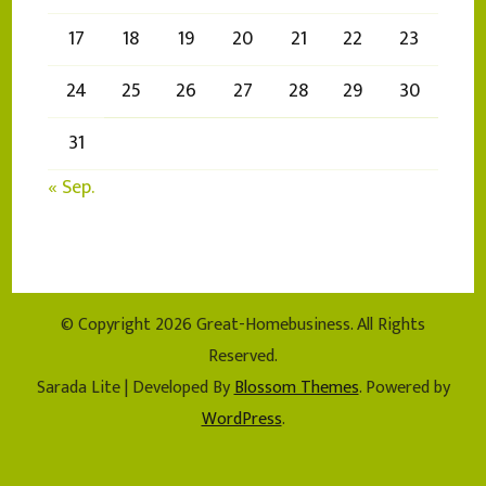
17
18
19
20
21
22
23
24
25
26
27
28
29
30
31
« Sep.
© Copyright 2026
Great-Homebusiness
. All Rights
Reserved.
Sarada Lite | Developed By
Blossom Themes
. Powered by
WordPress
.