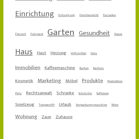
Einrichtung
Entsorgung
Familienrecht
Fassaden
Garten
Gesundheit
Freizeit
Fuhrpark
Haare
Haus
Haut
Heizung
Hilfsmittel
Holz
Immobilien
Kaffeemaschine
Karton
Kartons
Marketing
Produkte
Kosmetik
Möbel
Produktion
Rechtsanwalt
Schranke
Putz
Schutztür
Software
Spielzeug
Urlaub
Treppenlift
Verpackungsmaschine
Wien
Wohnung
Zaun
Zuhause