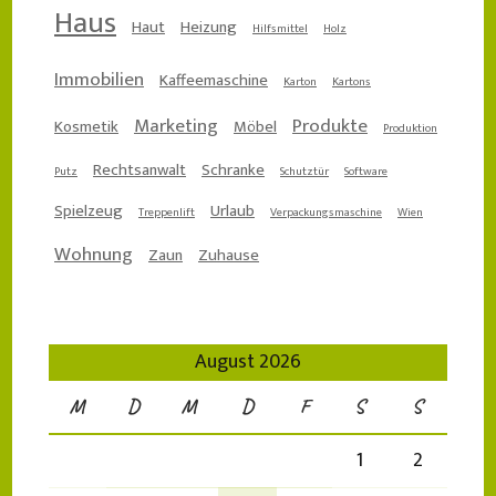
Haus
Haut
Heizung
Hilfsmittel
Holz
Immobilien
Kaffeemaschine
Karton
Kartons
Marketing
Produkte
Kosmetik
Möbel
Produktion
Rechtsanwalt
Schranke
Putz
Schutztür
Software
Spielzeug
Urlaub
Treppenlift
Verpackungsmaschine
Wien
Wohnung
Zaun
Zuhause
August 2026
M
D
M
D
F
S
S
1
2