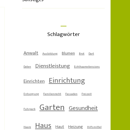
Schlagwörter
Anwalt
Blumen
Ausbildung
Brot
Dart
Dienstleistung
Daten
Echthaarextensions
Einrichtung
Einrichten
Entsorgung
Familienrecht
Fassaden
Freizeit
Garten
Gesundheit
Fuhrpark
Haus
Haut
Heizung
Haare
Hilfsmittel