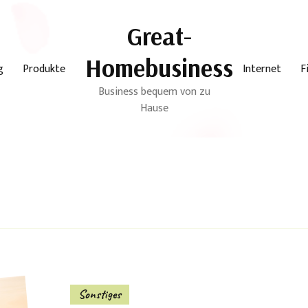
Great-
Homebusiness
g
Produkte
Internet
F
Business bequem von zu
Hause
Sonstiges