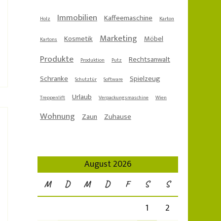
Immobilien
Kaffeemaschine
Holz
Karton
Marketing
Kosmetik
Möbel
Kartons
Produkte
Rechtsanwalt
Produktion
Putz
Schranke
Spielzeug
Schutztür
Software
Urlaub
Treppenlift
Verpackungsmaschine
Wien
Wohnung
Zaun
Zuhause
August 2026
M
D
M
D
F
S
S
1
2